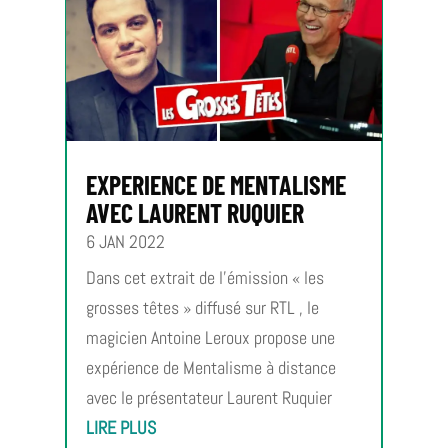
EXPERIENCE DE MENTALISME
AVEC LAURENT RUQUIER
6 JAN 2022
Dans cet extrait de l’émission « les
grosses têtes » diffusé sur RTL , le
magicien Antoine Leroux propose une
expérience de Mentalisme à distance
avec le présentateur Laurent Ruquier
LIRE PLUS